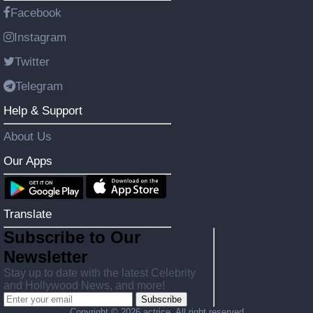
Facebook
Instagram
Twitter
Telegram
Help & Support
About Us
Our Apps
Translate
Subscribe to Our
Newsletter
Stay up to date with the latest Celebrity
and Hollywood News, and more!
Subscribe
Copyright ©
2026 actrice. All right reserved