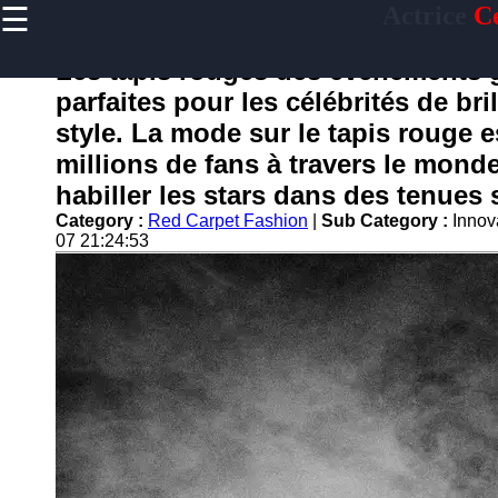
☰
Actrice
Ce
×
Useful
links
Les tapis rouges des événements 
Home
parfaites pour les célébrités de bri
style. La mode sur le tapis rouge e
millions de fans à travers le monde,
actrice
habiller les stars dans des tenues 
Category :
Red Carpet Fashion
|
Sub Category :
Innov
Socials
07 21:24:53
Facebook
Instagram
Twitter
Telegram
Help &