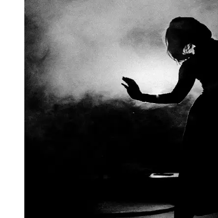
Support
Contact
About
Us
Write
for Us