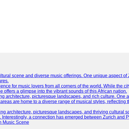
h cultural scene and diverse music offerings. One unique aspect 
ures.
ence for music lovers from all corners of the world. While the ci
offers a glimpse into the vibrant sounds of this African nation.
ning architecture, picturesque landscapes, and rich culture. One a
 areas are home to a diverse range of musical styles, reflecting th
ning architecture, picturesque landscapes, and thriving cultural s
d. Interestingly, a connection has emerged between Zurich and 
an Music Scene