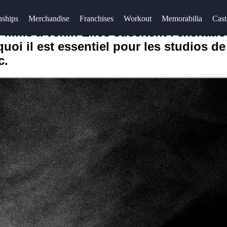
nships
Merchandise
Franchises
Workout
Memorabilia
Cast
s à venir. Elles suscitent l'excitation 
urquoi il est essentiel pour les studios 
c.