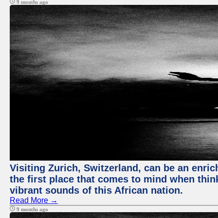
9 months ago
Visiting Zurich, Switzerland, can be an enric
the first place that comes to mind when thin
vibrant sounds of this African nation.
Read More →
9 months ago