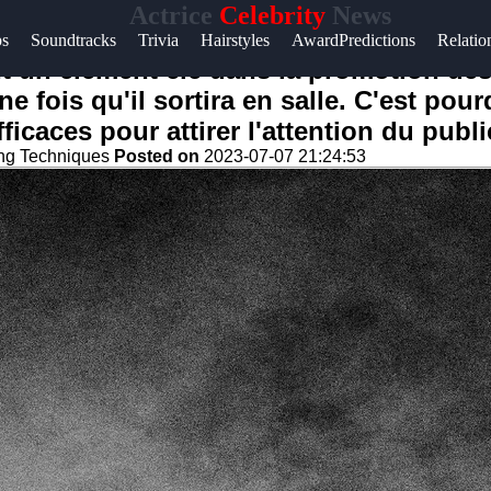
Actrice
Celebrity
News
ps
Soundtracks
Trivia
Hairstyles
AwardPredictions
Relatio
n élément clé dans la promotion des film
une fois qu'il sortira en salle. C'est po
caces pour attirer l'attention du publi
ing Techniques
Posted on
2023-07-07 21:24:53