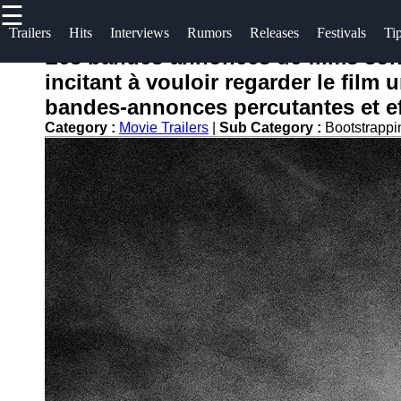
☰
×
Useful
Socials
Help &
Trailers
Hits
Interviews
Rumors
Releases
Festivals
Ti
links
Support
Les bandes-annonces de films sont u
actrice
incitant à vouloir regarder le film 
Home
Facebook
Contact
bandes-annonces percutantes et effi
About
Category :
Movie Trailers
|
Sub Category :
Bootstrapp
Instagram
Us
Twitter
Write
for Us
Telegram